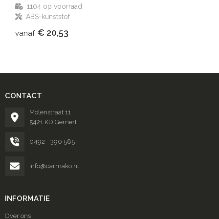
1104
op voorraad
ABS-kunststof
€ 20,53
vanaf
CONTACT
Molenstraat 11
5421 KD Gemert
0492 - 390 585
info@carmako.nl
INFORMATIE
Over ons