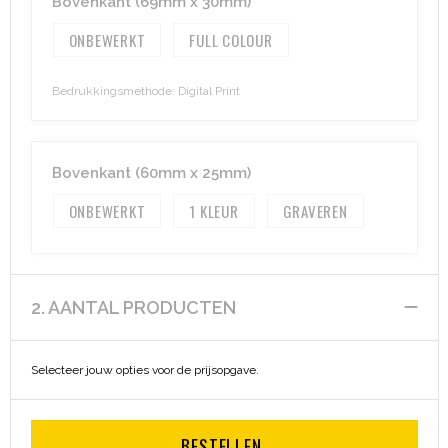
Bovenkant (69mm x 30mm)
ONBEWERKT
FULL COLOUR
Aktetassen
Hygiëne en Persoonlijke verzorging
Promotietassen
Valbeveiliging
Bedrukkingsmethode: Digital Print
Goodiebags
Gehoorbescherming
Bovenkant (60mm x 25mm)
Golftassen
ONBEWERKT
1
GRAVEREN
Autotassen
Reistassensets
2. AANTAL PRODUCTEN
Collegetassen
Selecteer jouw opties voor de prijsopgave.
Tablettassen
Kledingtassen
BESTELLEN