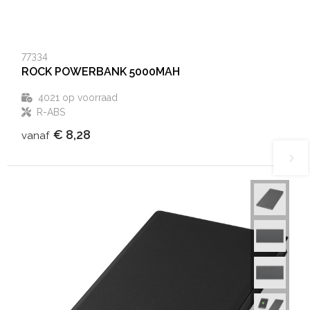
77334
ROCK POWERBANK 5000MAH
4021
op voorraad
R-ABS
€ 8,28
vanaf