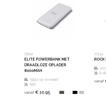
75641
77334
ELITE POWERBANK MET
ROCK
DRAADLOZE OPLADER
402
8000MAH
R-A
15512
op voorraad
vanaf
ABS
€ 10,95
vanaf