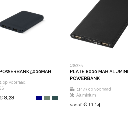
135335
 POWERBANK 5000MAH
PLATE 8000 MAH ALUMIN
POWERBANK
1
op voorraad
BS
11479
op voorraad
Aluminium
€ 8,28
€ 11,14
vanaf