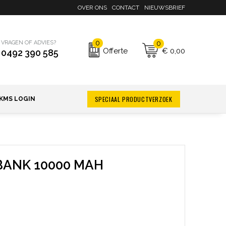
OVER ONS
CONTACT
NIEUWSBRIEF
0
0
VRAGEN OF ADVIES?
€ 0,00
Offerte
0492 390 585
SPECIAAL PRODUCTVERZOEK
KMS LOGIN
ANK 10000 MAH