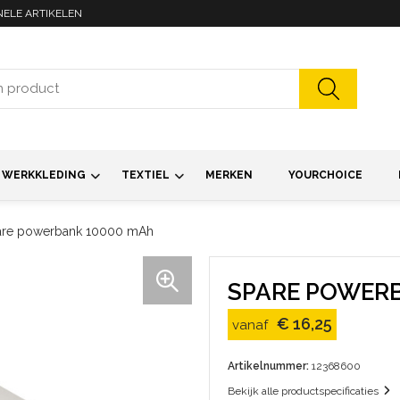
NELE ARTIKELEN
WERKKLEDING
TEXTIEL
MERKEN
YOURCHOICE
are powerbank 10000 mAh
SPARE POWERB
€ 16,25
vanaf
Artikelnummer:
12368600
Bekijk alle productspecificaties