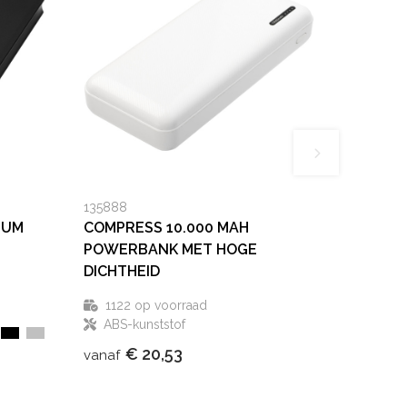
135888
IUM
COMPRESS 10.000 MAH
POWERBANK MET HOGE
DICHTHEID
1122
op voorraad
ABS-kunststof
€ 20,53
vanaf