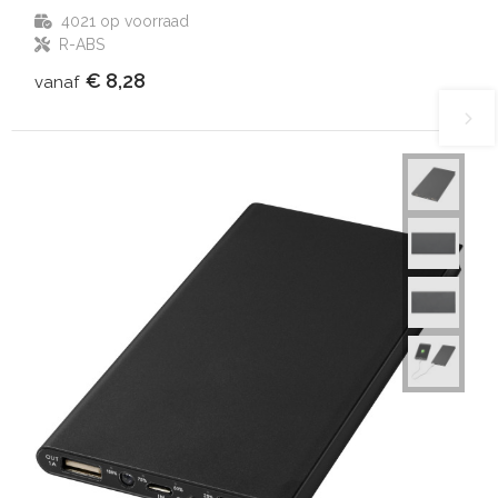
4021
op voorraad
R-ABS
€ 8,28
vanaf