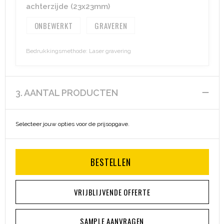
achterzijde (23x23mm)
Heuptassen
ONBEWERKT
GRAVEREN
Trolleys
Bedrukkingsmethode: Laser gravering
3. AANTAL PRODUCTEN
Selecteer jouw opties voor de prijsopgave.
BESTELLEN
VRIJBLIJVENDE OFFERTE
SAMPLE AANVRAGEN