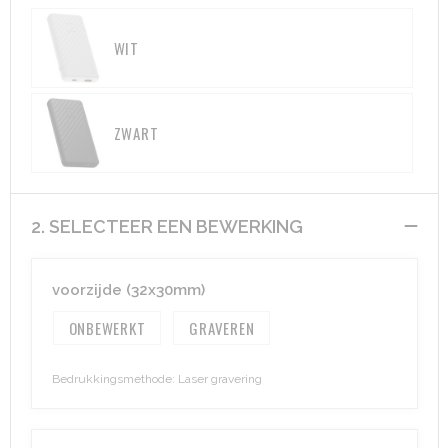
Aktetassen
Hygiëne en Persoonlijke verzorging
WIT
Promotietassen
Valbeveiliging
ZWART
Goodiebags
Gehoorbescherming
Golftassen
2. SELECTEER EEN BEWERKING
Autotassen
Reistassensets
voorzijde (32x30mm)
ONBEWERKT
GRAVEREN
Collegetassen
Tablettassen
Bedrukkingsmethode: Laser gravering
Kledingtassen