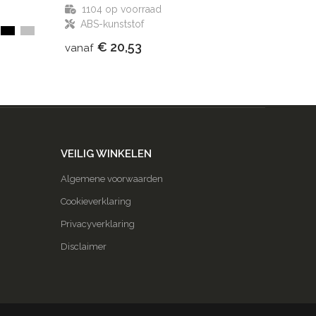
1104
op voorraad
ABS-kunststof
€ 20,53
vanaf
VEILIG WINKELEN
Algemene voorwaarden
Cookieverklaring
Privacyverklaring
Disclaimer