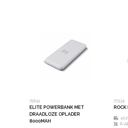
75641
77334
ELITE POWERBANK MET
ROCK
DRAADLOZE OPLADER
402
8000MAH
R-A