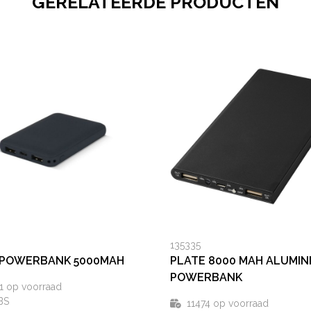
GERELATEERDE PRODUCTEN
135335
 POWERBANK 5000MAH
PLATE 8000 MAH ALUMIN
POWERBANK
1
op voorraad
BS
11474
op voorraad