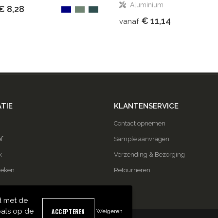
Aluminium
€ 8,28
€ 11,14
vanaf
TIE
KLANTENSERVICE
Contact opnemen
f
Sample aanvragen
k
Verzending & Bezorging
ieken
Retourneren
d met de
als op de
Weigeren