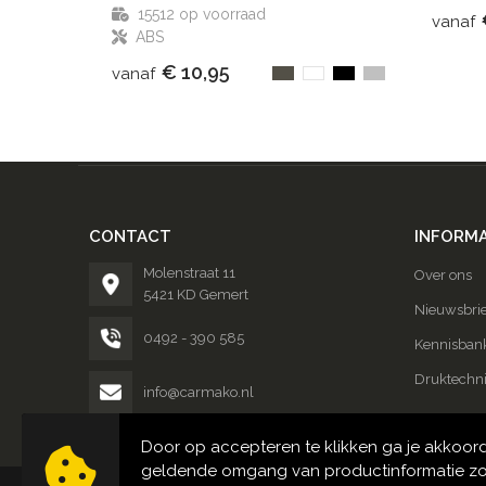
15512
op voorraad
vanaf
ABS
€ 10,95
vanaf
CONTACT
INFORMA
Molenstraat 11
Over ons
5421 KD Gemert
Nieuwsbrie
0492 - 390 585
Kennisban
Druktechn
info@carmako.nl
Door op accepteren te klikken ga je akkoor
geldende omgang van productinformatie zo