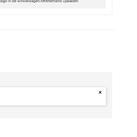
 logo in de winkelwagen/offertemand uploaden
×