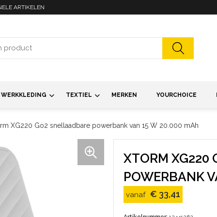
NELE ARTIKELEN
WERKKLEDING
TEXTIEL
MERKEN
YOURCHOICE
rm XG220 Go2 snellaadbare powerbank van 15 W 20.000 mAh
XTORM XG220 
POWERBANK VA
€ 33,41
vanaf