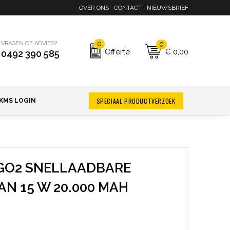
OVER ONS
CONTACT
NIEUWSBRIEF
0
0
VRAGEN OF ADVIES?
€ 0,00
Offerte
0492 390 585
SPECIAAL PRODUCTVERZOEK
KMS LOGIN
GO2 SNELLAADBARE
N 15 W 20.000 MAH