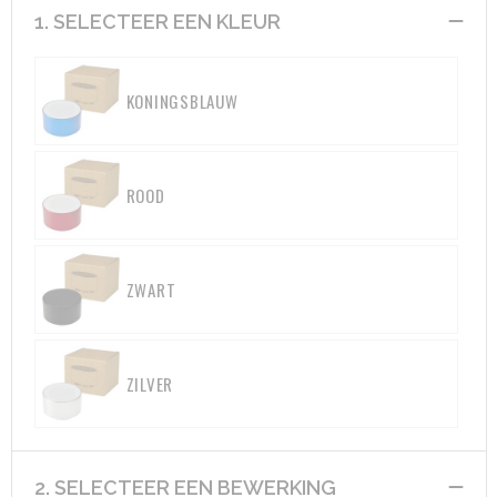
1. SELECTEER EEN KLEUR
Aktetassen
Hygiëne en Persoonlijke verzorging
KONINGSBLAUW
Promotietassen
Valbeveiliging
Goodiebags
Gehoorbescherming
ROOD
Golftassen
Autotassen
ZWART
Reistassensets
Collegetassen
ZILVER
Tablettassen
Kledingtassen
2. SELECTEER EEN BEWERKING