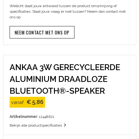
Wellicht staat jouw antwoord tussen de product omschrijving of
Sinterklaas
Papieren tassen
Kleding sets
Schoenen
Broeken en Rokken
specificaties. Staat jouw vraag er niet tussen? Neem dan contact met
ons op
Sleutelhangers en Lanyards
Picknicktassen en manden
Schorten en Sloven
Schoenen
NEEM CONTACT MET ONS OP
Snoepgoed
Reistassen
Sweaters
Spellen voor binnen en buiten
Rugzakken
T-Shirts
Themapakketten
Schoenentassen
Veiligheidsvesten en Veiligheidshesjes
ANKAA 3W GERECYCLEERDE
ALUMINIUM DRAADLOZE
Veiligheid, Auto en Fiets
Schoudertassen
Vesten
BLUETOOTH®-SPEAKER
Vrije tijd en Strand
Sporttassen
Gilets
€ 5,86
vanaf
Waterflesjes
Strandtassen
Restauranttextiel
Artikelnummer:
12448621
Toilettassen
E.H.B.O.
Bekijk alle productspecificaties
Waterbestendige tassen
Werkkleding sets