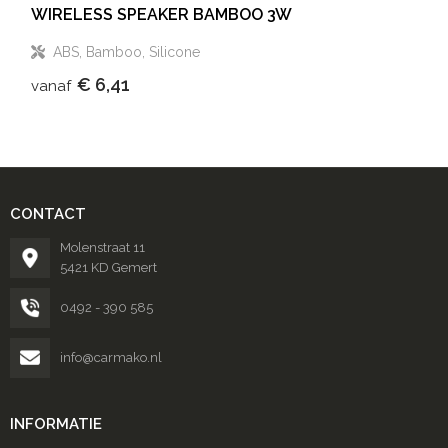
WIRELESS SPEAKER BAMBOO 3W
ABS, Bamboo, Silicone
€ 6,41
vanaf
CONTACT
Molenstraat 11
5421 KD Gemert
0492 - 390 585
info@carmako.nl
INFORMATIE