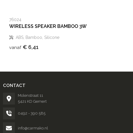
76024
WIRELESS SPEAKER BAMBOO 3W
ABS, Bamboo, Silicone
€ 6,41
vanaf
CONTACT
Molenstraat 11
5421 KD Gemert
0492 - 390 585
info@carmako.nl