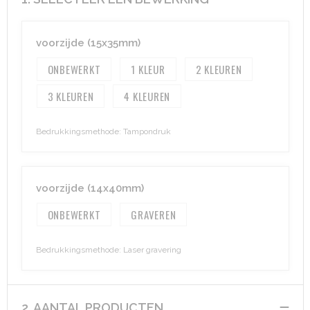
Aktetassen
Hygiëne en Persoonlijke verzorging
voorzijde (15x35mm)
Promotietassen
Valbeveiliging
ONBEWERKT
1
2
3
4
Goodiebags
Gehoorbescherming
Golftassen
Bedrukkingsmethode: Tampondruk
Autotassen
voorzijde (14x40mm)
Reistassensets
ONBEWERKT
GRAVEREN
Collegetassen
Bedrukkingsmethode: Laser gravering
Tablettassen
Kledingtassen
2. AANTAL PRODUCTEN