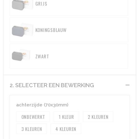
GRIJS
Aktetassen
Hygiëne en Persoonlijke verzorging
Promotietassen
Valbeveiliging
KONINGSBLAUW
Goodiebags
Gehoorbescherming
ZWART
Golftassen
Autotassen
2. SELECTEER EEN BEWERKING
Reistassensets
Collegetassen
achterzijde (70x30mm)
Tablettassen
ONBEWERKT
1
2
3
4
Kledingtassen