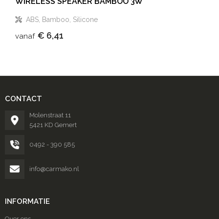
WIRELESS SPEAKER BAMBOO 3W
ABS, Bamboo, Silicone
€ 6,41
vanaf
CONTACT
Molenstraat 11
5421 KD Gemert
0492 - 390 585
info@carmako.nl
INFORMATIE
Over ons