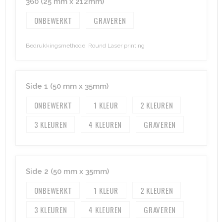
360 (25 mm x 212mm)
ONBEWERKT
GRAVEREN
Aktetassen
Hygiëne en Persoonlijke verzorging
Promotietassen
Valbeveiliging
Bedrukkingsmethode: Round Laser printing
Goodiebags
Gehoorbescherming
Side 1 (50 mm x 35mm)
Golftassen
ONBEWERKT
1
2
Autotassen
3
4
GRAVEREN
Reistassensets
Collegetassen
Side 2 (50 mm x 35mm)
Tablettassen
ONBEWERKT
1
2
Kledingtassen
3
4
GRAVEREN