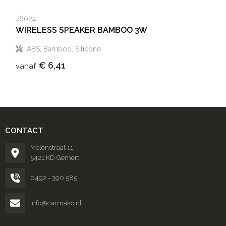
76024
WIRELESS SPEAKER BAMBOO 3W
ABS, Bamboo, Silicone
€ 6,41
vanaf
CONTACT
Molenstraat 11
5421 KD Gemert
0492 - 390 585
info@carmako.nl