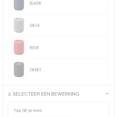
BLAUW
Aktetassen
Hygiëne en Persoonlijke verzorging
Promotietassen
Valbeveiliging
GRIJS
Goodiebags
Gehoorbescherming
ROOD
Golftassen
Autotassen
ZWART
Reistassensets
Collegetassen
2. SELECTEER EEN BEWERKING
Tablettassen
Kledingtassen
Top (Ø 30 mm)