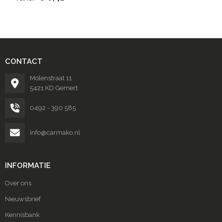
CONTACT
Molenstraat 11
5421 KD Gemert
0492 - 390 585
info@carmako.nl
INFORMATIE
Over ons
Nieuwsbrief
Kennisbank