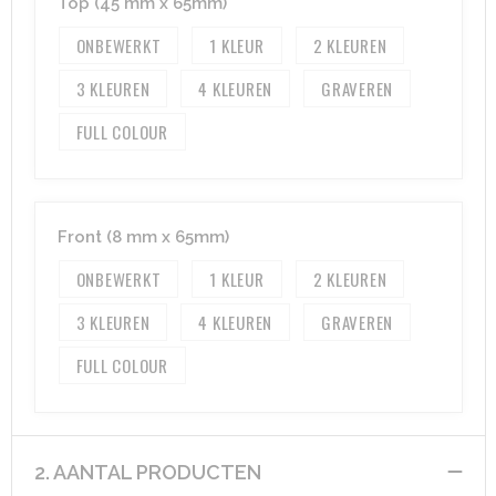
Top (45 mm x 65mm)
ONBEWERKT
1
2
Aktetassen
Hygiëne en Persoonlijke verzorging
3
4
GRAVEREN
Promotietassen
Valbeveiliging
FULL COLOUR
Goodiebags
Gehoorbescherming
Golftassen
Front (8 mm x 65mm)
Autotassen
ONBEWERKT
1
2
Reistassensets
3
4
GRAVEREN
Collegetassen
FULL COLOUR
Tablettassen
Kledingtassen
2. AANTAL PRODUCTEN