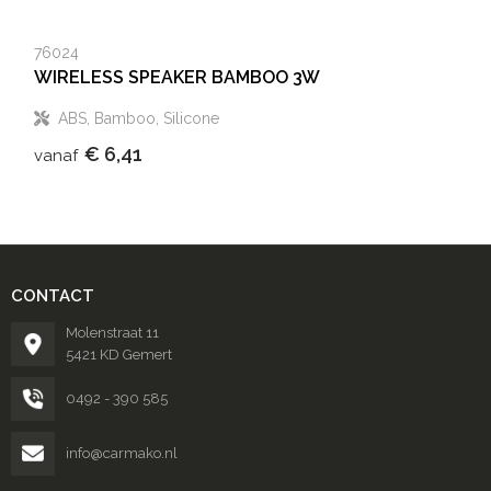
76024
WIRELESS SPEAKER BAMBOO 3W
ABS, Bamboo, Silicone
€ 6,41
vanaf
CONTACT
Molenstraat 11
5421 KD Gemert
0492 - 390 585
info@carmako.nl