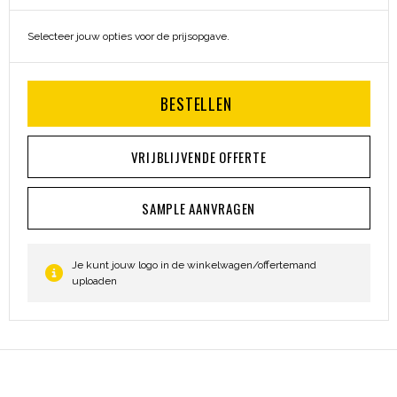
Heuptassen
Selecteer jouw opties voor de prijsopgave.
Trolleys
BESTELLEN
VRIJBLIJVENDE OFFERTE
SAMPLE AANVRAGEN
Je kunt jouw logo in de winkelwagen/offertemand
uploaden