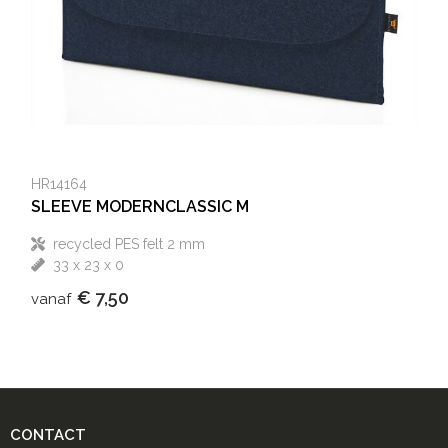
Heuptassen
Trolleys
HR14164
SLEEVE MODERNCLASSIC M
recycled PES felt 2 mm
33 x 23 x 0
€ 7,50
vanaf
CONTACT