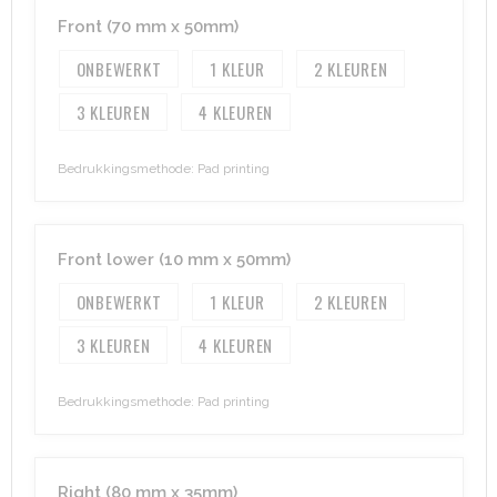
Front (70 mm x 50mm)
Aktetassen
Hygiëne en Persoonlijke verzorging
ONBEWERKT
1
2
Promotietassen
Valbeveiliging
3
4
Goodiebags
Gehoorbescherming
Bedrukkingsmethode: Pad printing
Golftassen
Autotassen
Front lower (10 mm x 50mm)
ONBEWERKT
1
2
Reistassensets
3
4
Collegetassen
Bedrukkingsmethode: Pad printing
Tablettassen
Kledingtassen
Right (80 mm x 35mm)