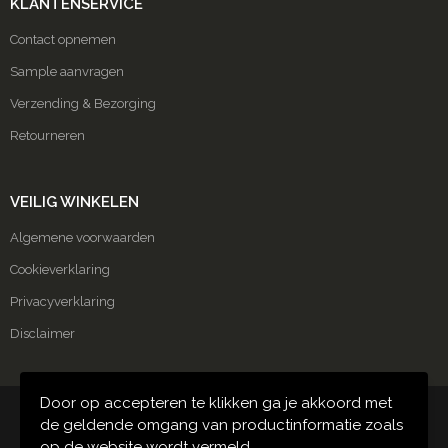
KLANTENSERVICE
Contact opnemen
Sample aanvragen
Verzending & Bezorging
Retourneren
VEILIG WINKELEN
Algemene voorwaarden
Cookieverklaring
Privacyverklaring
Disclaimer
Door op accepteren te klikken ga je akkoord met
© Copyright Carmako 2024
de geldende omgang van productinformatie zoals
op de website wordt vermeld.