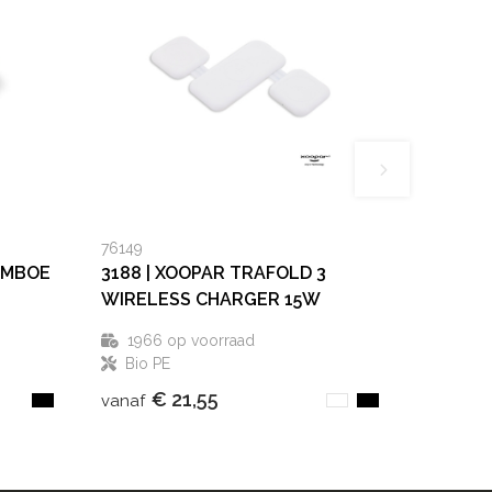
76149
AMBOE
3188 | XOOPAR TRAFOLD 3
WIRELESS CHARGER 15W
1966
op voorraad
Bio PE
€ 21,55
vanaf