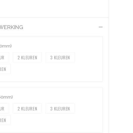
EWERKING
80mm)
2
3
REN
 60mm)
2
3
REN