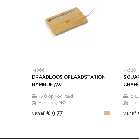
74866
75628
DRAADLOOS OPLAADSTATION
SQUAR
BAMBOE 5W
CHAR
548
op voorraad
231
Bamboo, ABS
Cor
€ 9,77
vanaf
vanaf