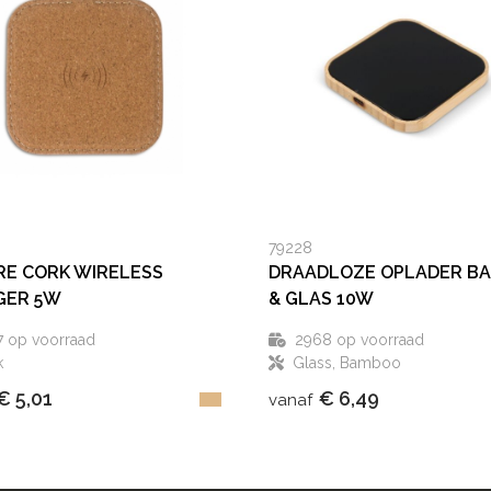
79228
E CORK WIRELESS
DRAADLOZE OPLADER B
GER 5W
& GLAS 10W
7
op voorraad
2968
op voorraad
k
Glass, Bamboo
€ 5,01
€ 6,49
vanaf