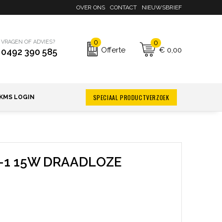
OVER ONS
CONTACT
NIEUWSBRIEF
0
0
VRAGEN OF ADVIES?
€ 0,00
Offerte
0492 390 585
SPECIAAL PRODUCTVERZOEK
KMS LOGIN
N-1 15W DRAADLOZE