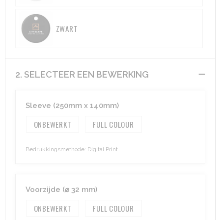
Aktetassen
Hygiëne en Persoonlijke verzorging
ZWART
Promotietassen
Valbeveiliging
Goodiebags
Gehoorbescherming
2. SELECTEER EEN BEWERKING
Golftassen
Sleeve (250mm x 140mm)
Autotassen
ONBEWERKT
FULL COLOUR
Reistassensets
Bedrukkingsmethode: Digital Print
Collegetassen
Tablettassen
Voorzijde (⌀ 32 mm)
Kledingtassen
ONBEWERKT
FULL COLOUR