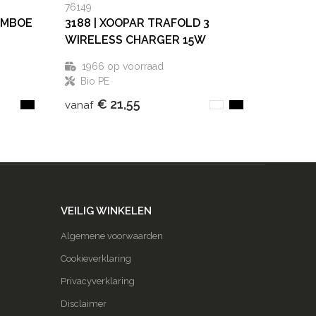
76149
AMBOE
3188 | XOOPAR TRAFOLD 3
WIRELESS CHARGER 15W
1966
op voorraad
Bio PE
€ 21,55
vanaf
VEILIG WINKELEN
Algemene voorwaarden
Cookieverklaring
Privacyverklaring
Disclaimer