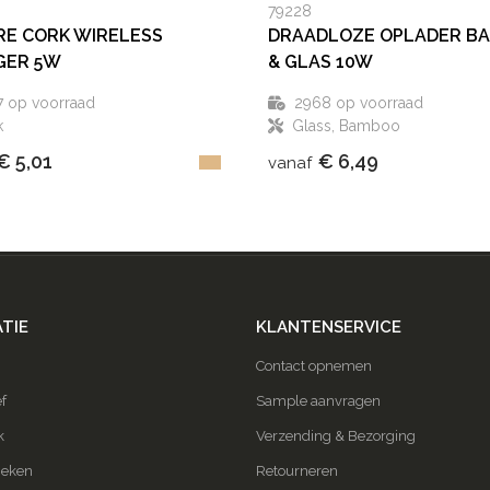
79228
E CORK WIRELESS
DRAADLOZE OPLADER B
GER 5W
& GLAS 10W
7
op voorraad
2968
op voorraad
k
Glass, Bamboo
€ 5,01
€ 6,49
vanaf
TIE
KLANTENSERVICE
Contact opnemen
f
Sample aanvragen
k
Verzending & Bezorging
ieken
Retourneren