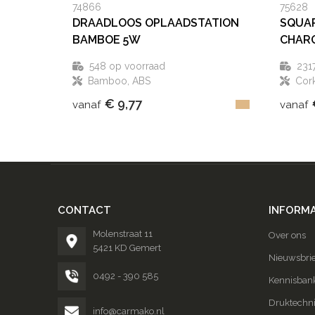
74866
75628
DRAADLOOS OPLAADSTATION
SQUAR
BAMBOE 5W
CHAR
548
op voorraad
231
Bamboo, ABS
Cor
€ 9,77
vanaf
vanaf
CONTACT
INFORMA
Molenstraat 11
Over ons
5421 KD Gemert
Nieuwsbrie
0492 - 390 585
Kennisban
Druktechn
info@carmako.nl