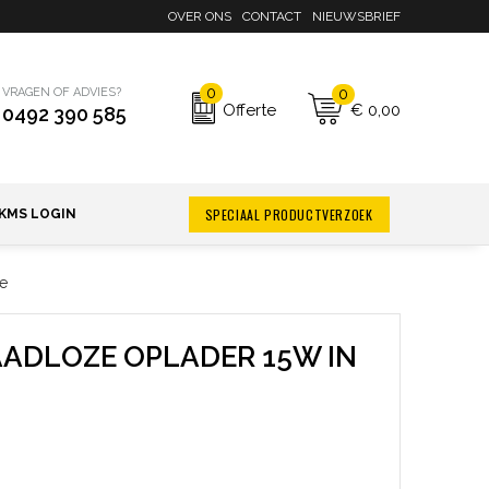
OVER ONS
CONTACT
NIEUWSBRIEF
0
0
VRAGEN OF ADVIES?
€ 0,00
Offerte
0492 390 585
SPECIAAL PRODUCTVERZOEK
KMS LOGIN
e
AADLOZE OPLADER 15W IN