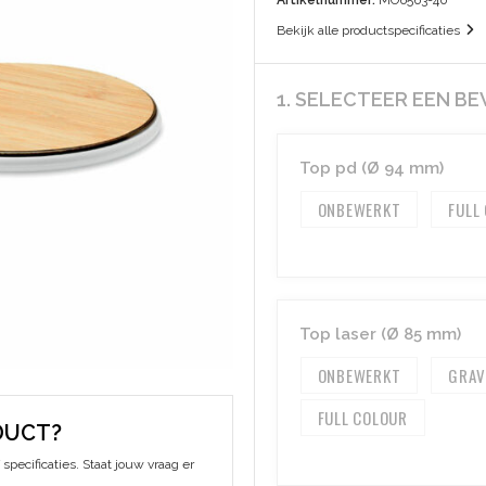
Artikelnummer:
MO6563-40
Bekijk alle productspecificaties
1. SELECTEER EEN B
Top pd (Ø 94 mm)
ONBEWERKT
FULL
Top laser (Ø 85 mm)
ONBEWERKT
GRAV
FULL COLOUR
DUCT?
specificaties. Staat jouw vraag er