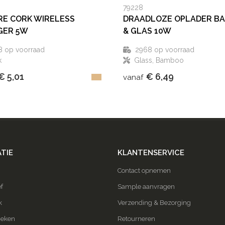
79228
E CORK WIRELESS
DRAADLOZE OPLADER B
GER 5W
& GLAS 10W
8
op voorraad
2968
op voorraad
k
Glass, Bamboo
€ 5,01
€ 6,49
vanaf
TIE
KLANTENSERVICE
Contact opnemen
f
Sample aanvragen
k
Verzending & Bezorging
ieken
Retourneren