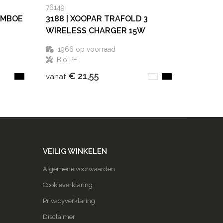
76149
AMBOE
3188 | XOOPAR TRAFOLD 3
WIRELESS CHARGER 15W
1966
op voorraad
Bio PE
€ 21,55
vanaf
VEILIG WINKELEN
Algemene voorwaarden
Cookieverklaring
Privacyverklaring
Disclaimer