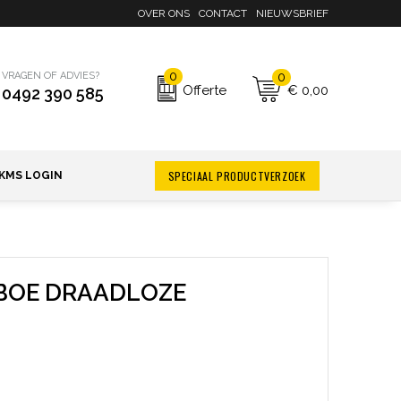
OVER ONS
CONTACT
NIEUWSBRIEF
0
0
VRAGEN OF ADVIES?
€ 0,00
Offerte
0492 390 585
SPECIAAL PRODUCTVERZOEK
KMS LOGIN
BOE DRAADLOZE