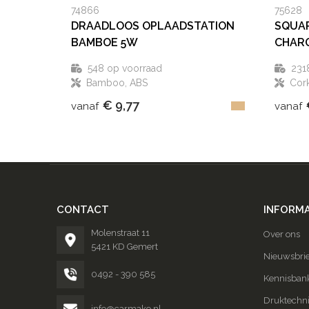
74866
75628
DRAADLOOS OPLAADSTATION
SQUAR
BAMBOE 5W
CHAR
548
op voorraad
231
Bamboo, ABS
Cor
€ 9,77
vanaf
vanaf
CONTACT
INFORMA
Molenstraat 11
Over ons
5421 KD Gemert
Nieuwsbrie
0492 - 390 585
Kennisban
Druktechn
info@carmako.nl