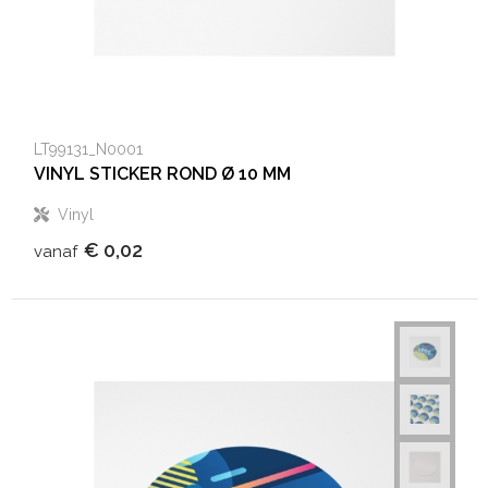
Aktetassen
Hygiëne en Persoonlijke verzorging
Promotietassen
Valbeveiliging
LT99131_N0001
Goodiebags
Gehoorbescherming
VINYL STICKER ROND Ø 10 MM
Golftassen
Vinyl
€ 0,02
vanaf
Autotassen
Reistassensets
Collegetassen
Tablettassen
Kledingtassen