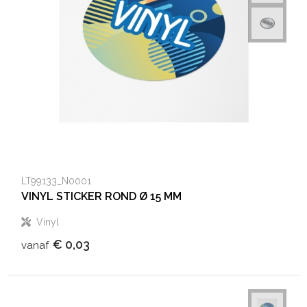
Heuptassen
Trolleys
LT99133_N0001
VINYL STICKER ROND Ø 15 MM
Vinyl
€ 0,03
vanaf