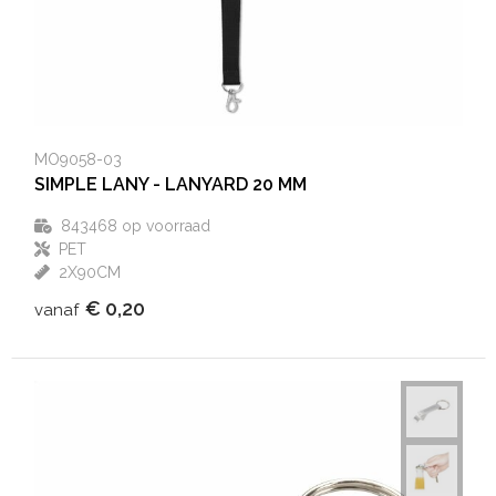
MO9058-03
SIMPLE LANY - LANYARD 20 MM
843468
op voorraad
PET
2X90CM
€ 0,20
vanaf