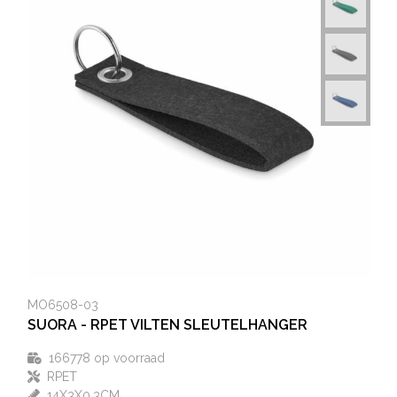
MO6508-03
SUORA - RPET VILTEN SLEUTELHANGER
166778
op voorraad
RPET
14X3X0,3CM