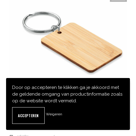
Door op accepteren te klikken ga je akkoord met
de geldende omgang van productinformatie zoals
op de website wordt vermeld.
MO6978-40
Weigeren
ANGLEBOO - BAMBOE RECHTHOEK
SLEUTELHANGER