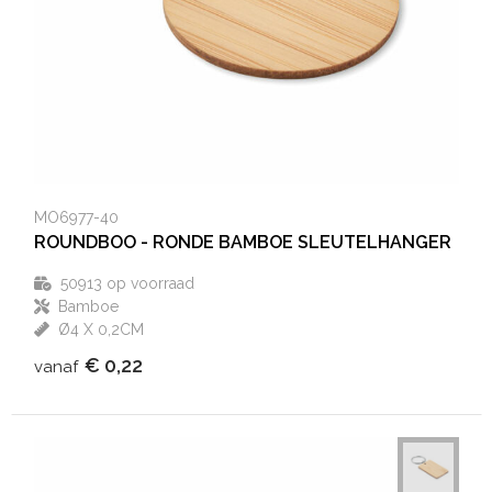
MO6977-40
ROUNDBOO - RONDE BAMBOE SLEUTELHANGER
50913
op voorraad
Bamboe
Ø4 X 0,2CM
€ 0,22
vanaf