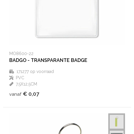
Aktetassen
Hygiëne en Persoonlijke verzorging
Promotietassen
Valbeveiliging
Goodiebags
Gehoorbescherming
MO8600-22
Golftassen
BADGO - TRANSPARANTE BADGE
Autotassen
171277
op voorraad
PVC
Reistassensets
7,5X12,5CM
€ 0,07
vanaf
Collegetassen
Tablettassen
Kledingtassen