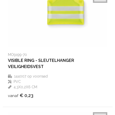
MO9199-70
VISIBLE RING - SLEUTELHANGER
VEILIGHEIDSVEST
144007
op voorraad
PVC
4,3X0,2X6 CM
€ 0,23
vanaf