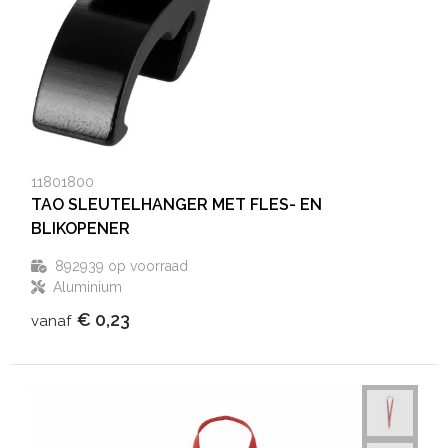
11801800
TAO SLEUTELHANGER MET FLES- EN
BLIKOPENER
892939
op voorraad
Aluminium
€ 0,23
vanaf