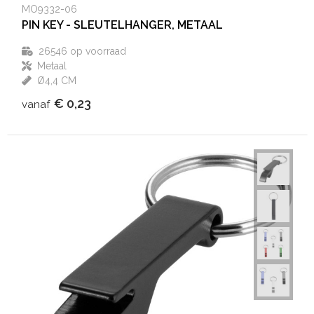
MO9332-06
PIN KEY - SLEUTELHANGER, METAAL
26546
op voorraad
Metaal
Ø4,4 CM
€ 0,23
vanaf