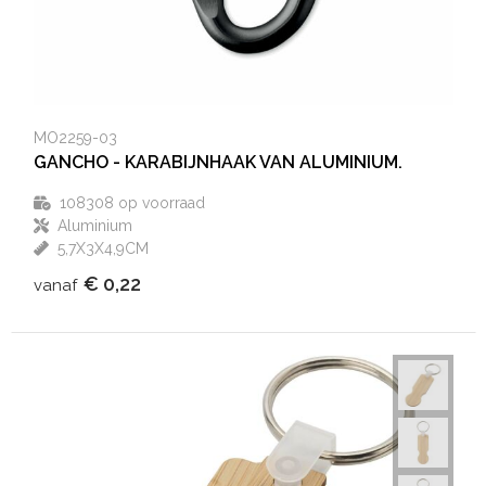
MO2259-03
GANCHO - KARABIJNHAAK VAN ALUMINIUM.
108308
op voorraad
Aluminium
5,7X3X4,9CM
€ 0,22
vanaf