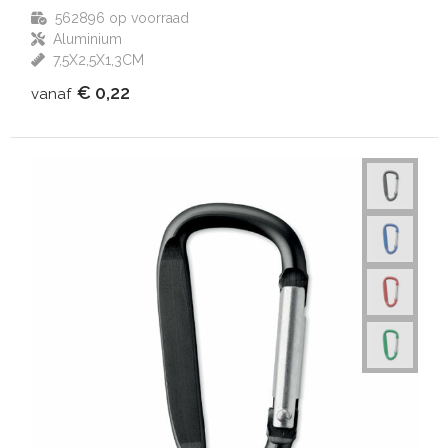
562896
op voorraad
Aluminium
7,5X2,5X1,3CM
€ 0,22
vanaf