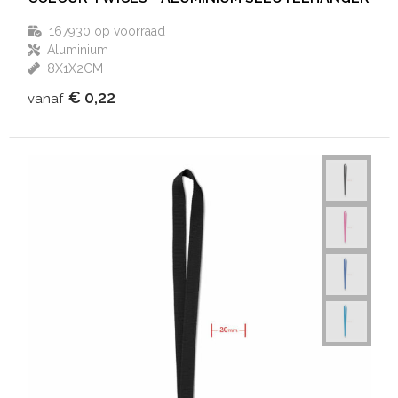
167930
op voorraad
Aluminium
8X1X2CM
€ 0,22
vanaf