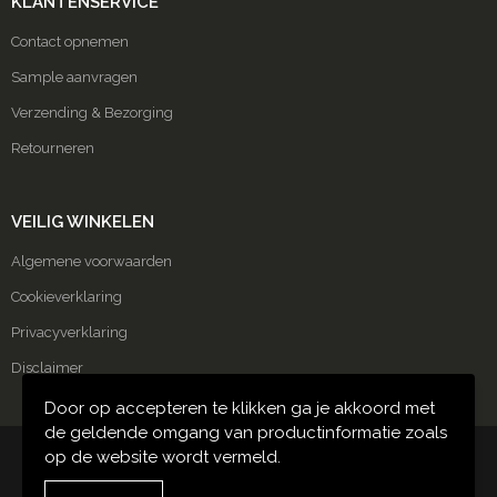
KLANTENSERVICE
Sinterklaas
Papieren tassen
Kleding sets
Schoenen
Broeken en Rokken
Contact opnemen
Sleutelhangers en Lanyards
Picknicktassen en manden
Schorten en Sloven
Schoenen
Sample aanvragen
Verzending & Bezorging
Snoepgoed
Reistassen
Sweaters
Retourneren
Spellen voor binnen en buiten
Rugzakken
T-Shirts
VEILIG WINKELEN
Themapakketten
Schoenentassen
Veiligheidsvesten en Veiligheidshesjes
Algemene voorwaarden
Veiligheid, Auto en Fiets
Schoudertassen
Vesten
Cookieverklaring
Privacyverklaring
Vrije tijd en Strand
Sporttassen
Gilets
Disclaimer
Waterflesjes
Strandtassen
Restauranttextiel
Door op accepteren te klikken ga je akkoord met
de geldende omgang van productinformatie zoals
Toilettassen
E.H.B.O.
op de website wordt vermeld.
© Copyright Carmako 2024
Waterbestendige tassen
Werkkleding sets