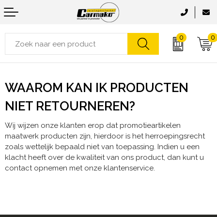
0
0
Aanstekers
Accessoires voor tassen
Jassen
Been- en voetbescherming
Badtextiel en Douche
Anti-stress
Clutches
Zwemkleding
Horeca textiel en accessoires
Bodywarmers
WAAROM KAN IK PRODUCTEN
NIET RETOURNEREN?
Bidons en Sportflessen
Boodschappentassen
Ondergoed en Sokken
Hoteltextiel
Caps, Hoeden en Mutsen
Wij wijzen onze klanten erop dat promotieartikelen
Elektronica, Gadgets en USB
Crossbody tassen
Sportaccessoires
Bodywarmers
Dekens, Fleecedekens en Kussens
maatwerk producten zijn, hierdoor is het herroepingsrecht
zoals wettelijk bepaald niet van toepassing. Indien u een
Feestartikelen
Documententassen
Sweaters
Broeken en Rokken
Gezichtsmaskers en mondkapjes
klacht heeft over de kwaliteit van ons product, dan kunt u
contact opnemen met onze klantenservice.
Fitness
Draagtassen
Vesten
Caps, Hoeden en Mutsen
Handschoenen en Sjaals
Huis, Tuin en Keuken
Duffeltassen
Zweetbandjes
Gereedschap
Jassen