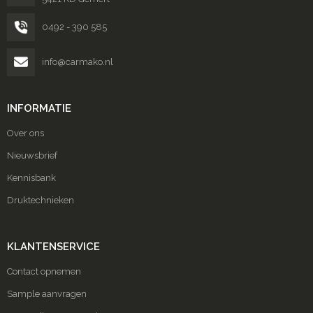
Heuptassen
0492 - 390 585
Trolleys
info@carmako.nl
INFORMATIE
Over ons
Nieuwsbrief
Kennisbank
Druktechnieken
KLANTENSERVICE
Contact opnemen
Sample aanvragen