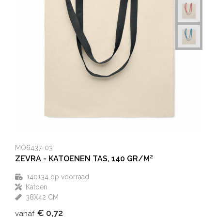
MO6437-03
ZEVRA - KATOENEN TAS, 140 GR/M²
140134
op voorraad
Katoen
38X42 CM
€ 0,72
vanaf