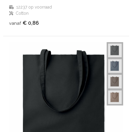
12237
op voorraad
Cotton
€ 0,86
vanaf