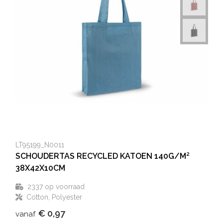
LT95199_N0011
SCHOUDERTAS RECYCLED KATOEN 140G/M²
38X42X10CM
2337
op voorraad
Cotton, Polyester
€ 0,97
vanaf