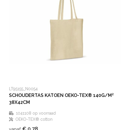
LT95155_N0054
SCHOUDERTAS KATOEN OEKO-TEX® 140G/M²
38X42CM
1041108
op voorraad
OEKO-TEX® cotton
€ 0,78
vanaf