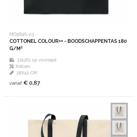
MO9846-03
COTTONEL COLOUR++ - BOODSCHAPPENTAS 180
G/M²
374361
op voorraad
Katoen
38X42 CM
€ 0,87
vanaf