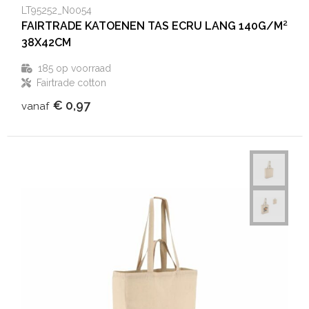
LT95252_N0054
FAIRTRADE KATOENEN TAS ECRU LANG 140G/M²
38X42CM
185
op voorraad
Fairtrade cotton
€ 0,97
vanaf