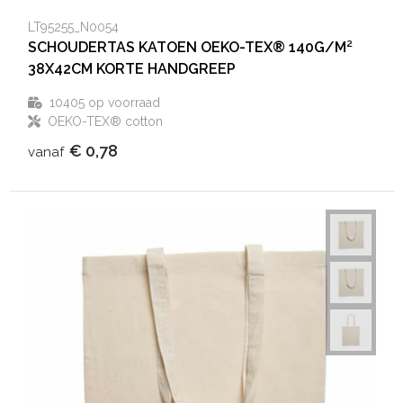
LT95255_N0054
SCHOUDERTAS KATOEN OEKO-TEX® 140G/M²
38X42CM KORTE HANDGREEP
10405
op voorraad
OEKO-TEX® cotton
€ 0,78
vanaf