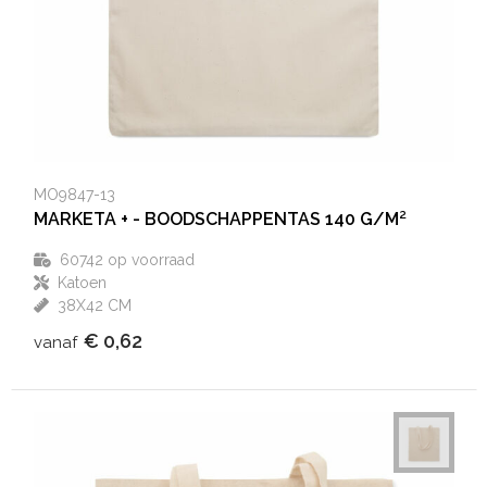
Aktetassen
Hygiëne en Persoonlijke verzorging
Promotietassen
Valbeveiliging
Goodiebags
Gehoorbescherming
MO9847-13
Golftassen
MARKETA + - BOODSCHAPPENTAS 140 G/M²
Autotassen
60742
op voorraad
Katoen
Reistassensets
38X42 CM
€ 0,62
vanaf
Collegetassen
Tablettassen
Kledingtassen