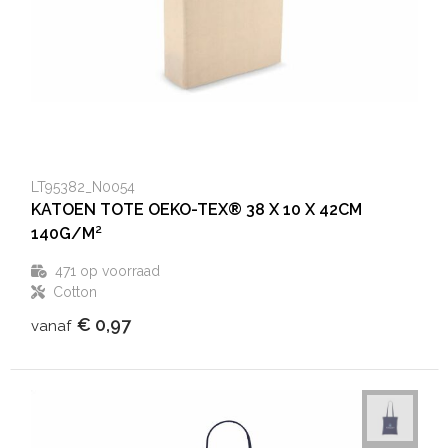
LT95382_N0054
KATOEN TOTE OEKO-TEX® 38 X 10 X 42CM
140G/M²
471
op voorraad
Cotton
€ 0,97
vanaf