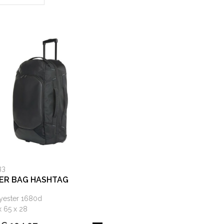
33
ER BAG HASHTAG
yester 1680d
x 65 x 28