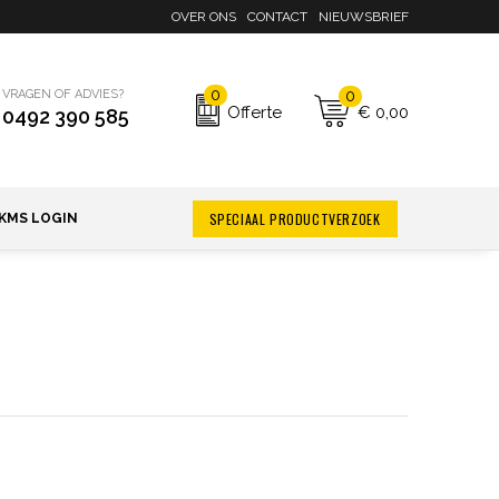
OVER ONS
CONTACT
NIEUWSBRIEF
0
0
VRAGEN OF ADVIES?
€ 0,00
Offerte
0492 390 585
SPECIAAL PRODUCTVERZOEK
KMS LOGIN