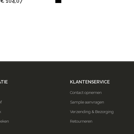
€ 104,07
TIE
KLANTENSERVICE
Contact opnemen
f
Sample aanvragen
k
Verzending & Bezorging
ieken
Retourneren