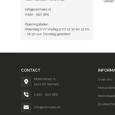
vanaf
info@carmako.nl
0492 - 390 585
Openingstijden
Maandag t/m Vrijdag 9:00 12:30 en 13:00
- 16:30 uur. Dinsdag gesloten!
CONTACT
INFORMA
Molenstraat 11
Over ons
5421 KD Gemert
Nieuwsbrie
0492 - 390 585
Kennisban
Druktechn
info@carmako.nl