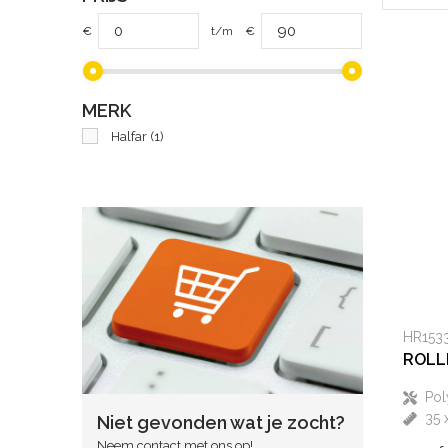
€
t/m
€
MERK
Halfar
(1)
HR153
ROLL
Pol
35 
Niet gevonden wat je zocht?
Neem contact met ons op!