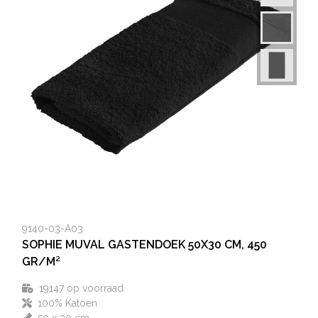
9140-03-A03
SOPHIE MUVAL GASTENDOEK 50X30 CM, 450
GR/M²
19147
op voorraad
100% Katoen