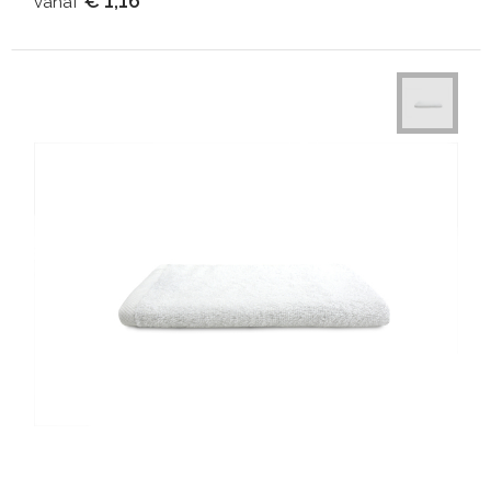
€ 1,16
vanaf