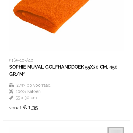
9165-10-A10
SOPHIE MUVAL GOLFHANDDOEK 55X30 CM, 450
GR/M²
2793
op voorraad
100% Katoen
55 x 30 cm
€ 1,35
vanaf