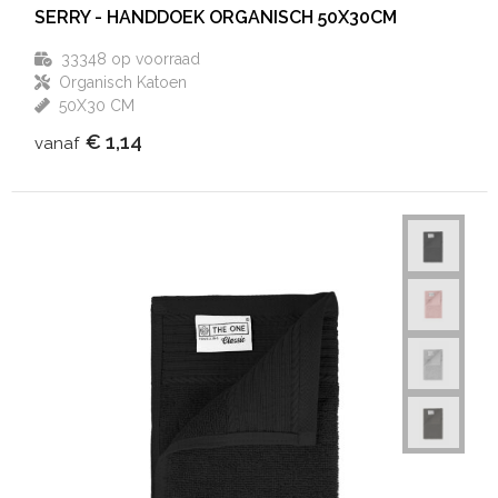
SERRY - HANDDOEK ORGANISCH 50X30CM
33348
op voorraad
Organisch Katoen
50X30 CM
€ 1,14
vanaf