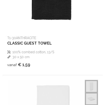
T1-30ANTHRACITE
CLASSIC GUEST TOWEL
100% combed cotton, 13/S
30 x 50 cm
€ 1,59
vanaf