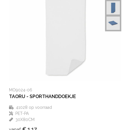
MO9024-06
TAORU - SPORTHANDDOEKJE
41028
op voorraad
PET-PA
30X80CM
€ 1,17
vanaf