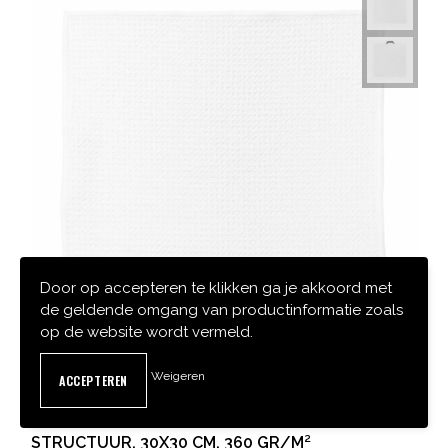
Door op accepteren te klikken ga je akkoord met
de geldende omgang van productinformatie zoals
op de website wordt vermeld.
Weigeren
9930-06-A06
SUBLIMATIE THEEDOEK MET RELIËF
STRUCTUUR, 30X30 CM, 360 GR/M²