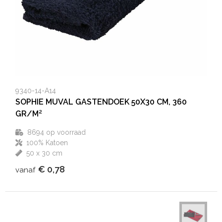
9340-14-A14
SOPHIE MUVAL GASTENDOEK 50X30 CM, 360
GR/M²
8694
op voorraad
100% Katoen
50 x 30 cm
€ 0,78
vanaf