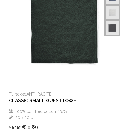
Heuptassen
Trolleys
T1-30x30ANTHRACITE
CLASSIC SMALL GUESTTOWEL
100% combed cotton, 13/S
30 x 30 cm
€ 0,89
vanaf