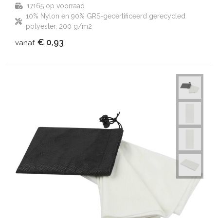
17165
op voorraad
10% Nylon en 90% GRS-gecertificeerd gerecycled
polyester, 200 g/m2
€ 0,93
vanaf