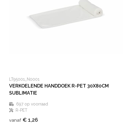
LT95001_N0001
VERKOELENDE HANDDOEK R-PET 30X80CM
SUBLIMATIE
697
op voorraad
R-PET
€ 1,26
vanaf