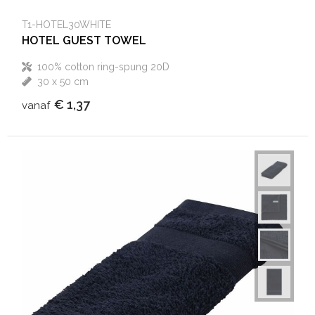
T1-HOTEL30WHITE
HOTEL GUEST TOWEL
100% cotton ring-spung 20D
30 x 50 cm
€ 1,37
vanaf