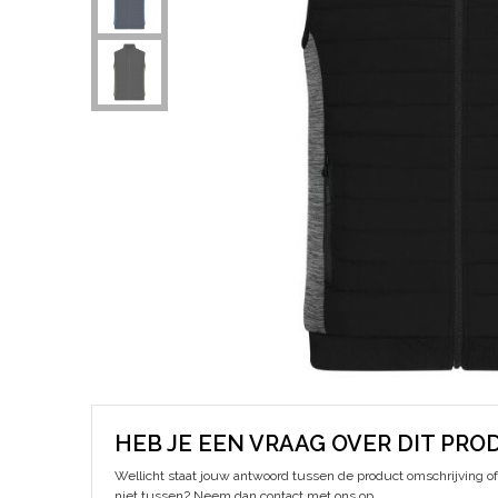
HEB JE EEN VRAAG OVER DIT PRO
Wellicht staat jouw antwoord tussen de product omschrijving of 
niet tussen? Neem dan contact met ons op