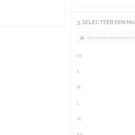
3. SELECTEER EEN M
De minimale bestel afname is
XS
S
M
L
XL
XXL