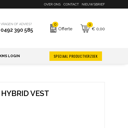
OVER ONS
CONTACT
NIEUWSBRIEF
0
0
VRAGEN OF ADVIES?
€ 0,00
Offerte
0492 390 585
SPECIAAL PRODUCTVERZOEK
KMS LOGIN
 HYBRID VEST