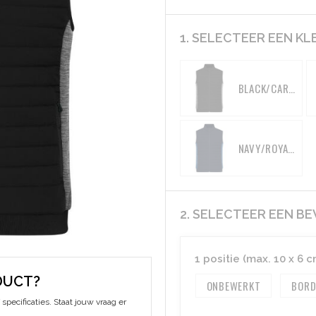
1. SELECTEER EEN KL
BLACK/CARBON-MELANGE
NAVY/ROYAL-MELANGE
2. SELECTEER EEN B
1 positie (max. 10 x 6 c
DUCT?
ONBEWERKT
BORD
specificaties. Staat jouw vraag er