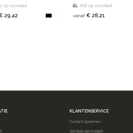
0
op voorraad
818
op voorraad
€ 29,42
€ 28,21
vanaf
TIE
KLANTENSERVICE
Contact opnemen
f
Sample aanvragen