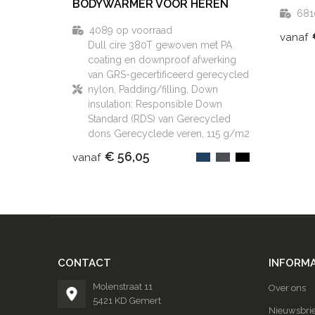
BODYWARMER VOOR HEREN
681
4089
op voorraad
vanaf
Dull cire 380T gewoven met PA
coating en downproof afwerking
van GRS-gecertificeerd gerecycled
nylon, Padding/filling, Down
insulation: Responsible Down
Standard (RDS) van Gerecycled
dons Gerecyclede veren, 115 g/m2
€ 56,05
vanaf
CONTACT
INFORMA
Molenstraat 11
Over ons
5421 KD Gemert
Nieuwsbrie