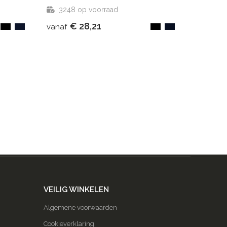
3248
op voorraad
€ 28,21
vanaf
VEILIG WINKELEN
Algemene voorwaarden
Cookieverklaring