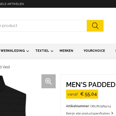
NELE ARTIKELEN
WERKKLEDING
TEXTIEL
MERKEN
YOURCHOICE
d Vest
MEN'S PADDED
€ 55,04
vanaf
Artikelnummer:
DB1782965104
Bekijk alle productspecificaties