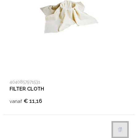
Heuptassen
Trolleys
4040857971531
FILTER CLOTH
€ 11,16
vanaf