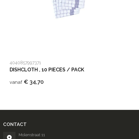
4040857997371
DISHCLOTH , 10 PIECES / PACK
€ 34,70
vanaf
CONTACT
Molenstraat 11